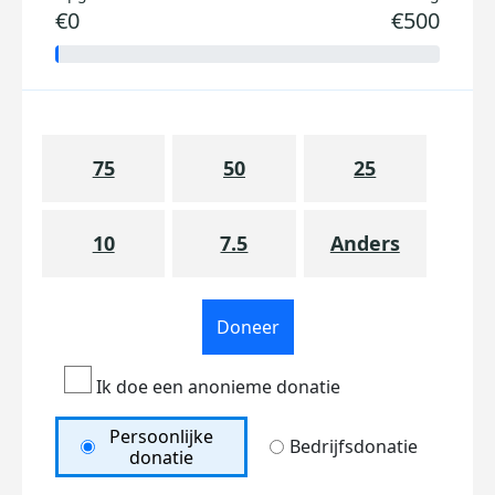
€0
€500
75
50
25
10
7.5
Anders
Doneer
Ik doe een anonieme donatie
Persoonlijke
Bedrijfsdonatie
donatie