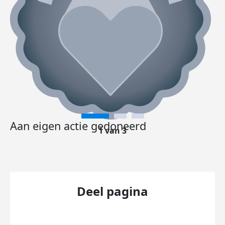
Aan eigen actie gedoneerd
1 van 3
Deel pagina