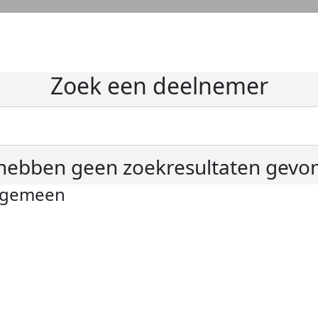
Zoek een deelnemer
hebben geen zoekresultaten gevo
lgemeen
ivacyverklaring
okie instellingen
gemene voorwaarden
er KWF Kankerbestrijding