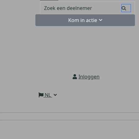
Kom in actie
Inloggen
NL