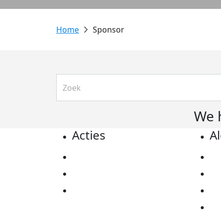
Sponsor
We 
Acties
A
Actiematerialen
Pr
Evenementen
Co
Kom in actie
Al
Ov