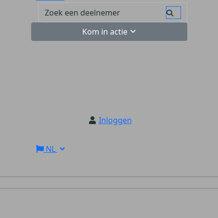
Kom in actie
Inloggen
NL