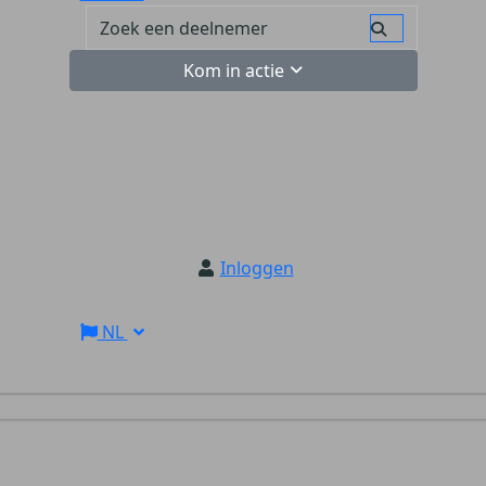
Kom in actie
Inloggen
NL