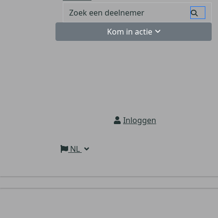
Kom in actie
Inloggen
NL