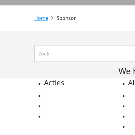
Sponsor
We 
Acties
A
Actiematerialen
Pr
Evenementen
Co
Kom in actie
Al
Ov