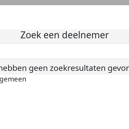
Zoek een deelnemer
hebben geen zoekresultaten gevo
lgemeen
ivacyverklaring
okie instellingen
gemene voorwaarden
er KWF Kankerbestrijding