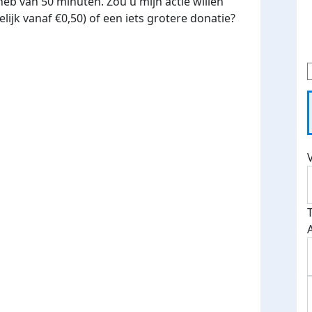
 heb van 50 minuten. Zou u mijn actie willen
ijk vanaf €0,50) of een iets grotere donatie?