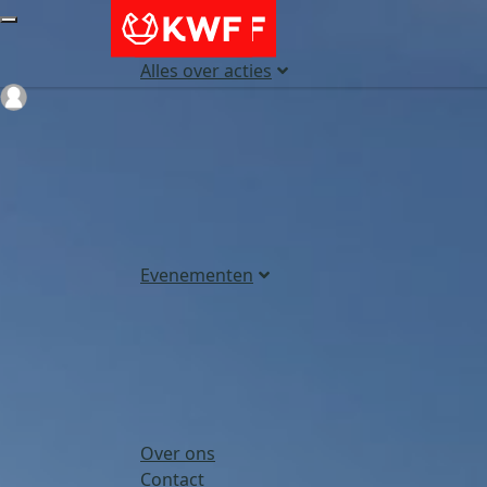
Alles over acties
Login
Evenementen
Over ons
Contact