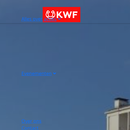
Alles over acties
Evenementen
Over ons
Contact