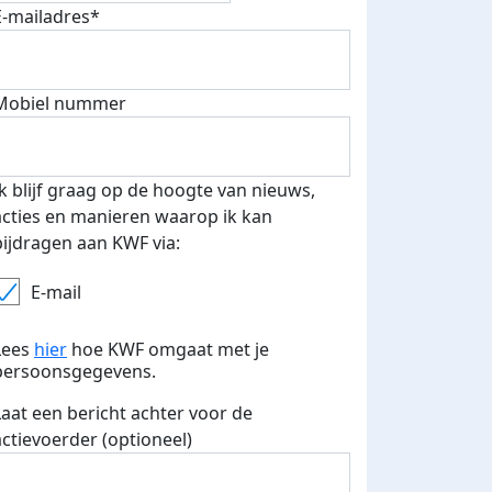
E-mailadres*
Mobiel nummer
Ik blijf graag op de hoogte van nieuws,
acties en manieren waarop ik kan
bijdragen aan KWF via:
E-mail
Lees
hier
hoe KWF omgaat met je
persoonsgegevens.
Laat een bericht achter voor de
actievoerder (optioneel)