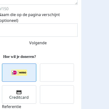
0/150
Naam die op de pagina verschijnt
fondsenwerver
E-mails verstuurd
(optioneel)
Volgende
Creditcard
Referentie