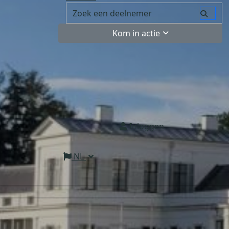
Kom in actie
Inloggen
NL