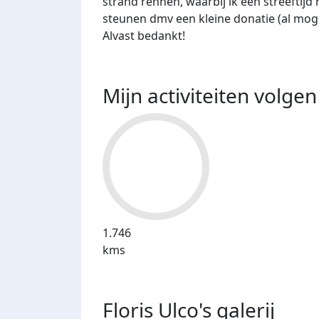
strand rennen, waarbij ik een streeftijd
steunen dmv een kleine donatie (al mogel
Alvast bedankt!
Mijn activiteiten volgen
1.746
kms
Floris Ulco's
galerij