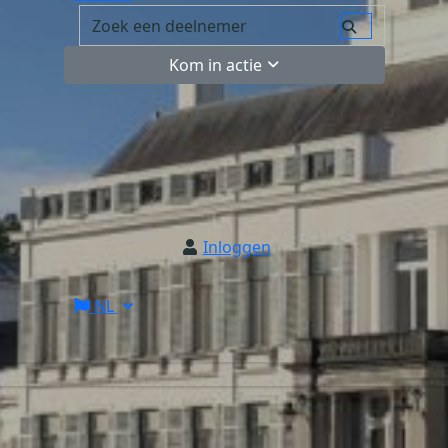
Kom in actie
Inloggen
NL