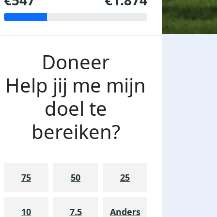
€547
€1.874
Doneer
Help jij me mijn
doel te
bereiken?
75
50
25
10
7.5
Anders