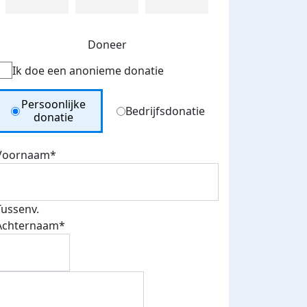
Doneer
Ik doe een anonieme donatie
Donation Type
Persoonlijke
Bedrijfsdonatie
donatie
Voornaam*
Tussenv.
Achternaam*