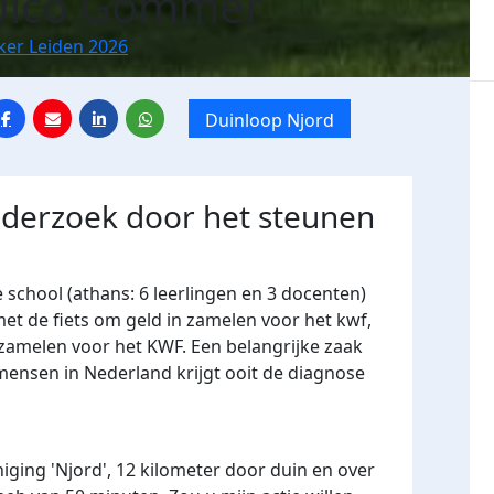
 Ulco Gommer
ker Leiden 2026
Duinloop Njord
nderzoek door het steunen
 school (athans: 6 leerlingen en 3 docenten)
t de fiets om geld in zamelen voor het kwf,
e zamelen voor het KWF. Een belangrijke zaak
 mensen in Nederland krijgt ooit de diagnose
iging 'Njord', 12 kilometer door duin en over