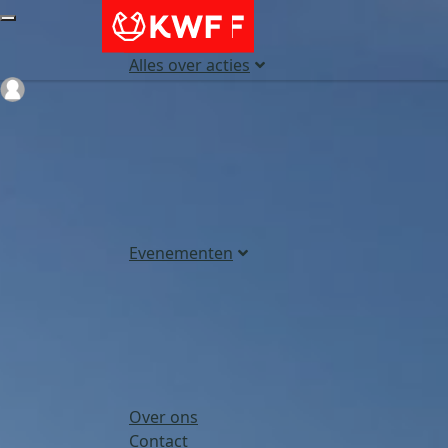
Alles over acties
Login
Evenementen
Over ons
Contact