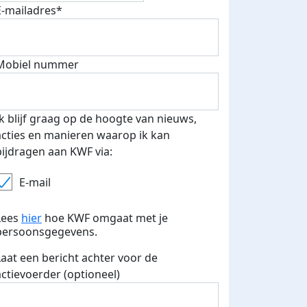
E-mailadres*
fondsenwerver
E-mails verstuurd
Mobiel nummer
Ik blijf graag op de hoogte van nieuws,
acties en manieren waarop ik kan
bijdragen aan KWF via:
E-mail
Lees
hier
hoe KWF omgaat met je
persoonsgegevens.
Laat een bericht achter voor de
actievoerder (optioneel)