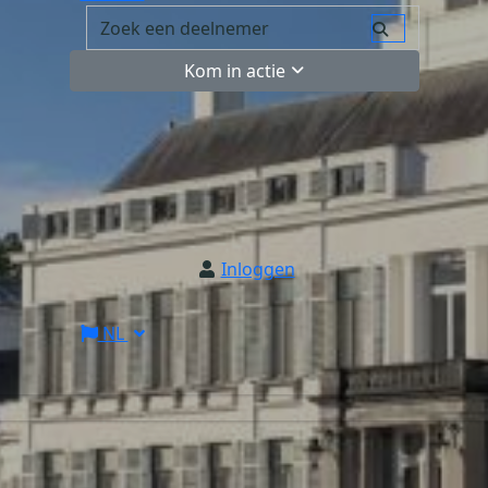
Kom in actie
Inloggen
NL