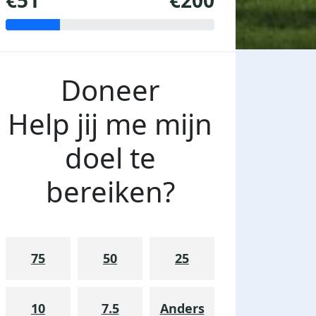
€51
€200
Doneer
Help jij me mijn
doel te
bereiken?
75
50
25
10
7.5
Anders