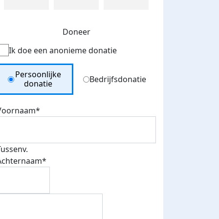
Doneer
Ik doe een anonieme donatie
Donation Type
Persoonlijke
Bedrijfsdonatie
donatie
Voornaam*
Tussenv.
Achternaam*