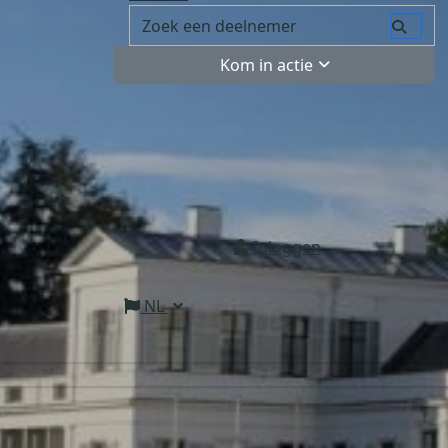
Kom in actie
Inloggen
NL