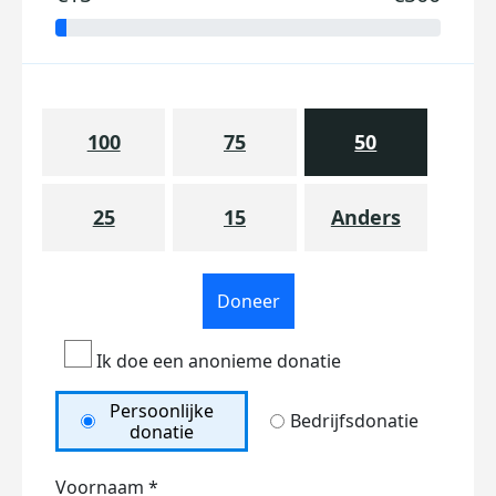
100
75
50
25
15
Anders
Doneer
Ik doe een anonieme donatie
Persoonlijke
Bedrijfsdonatie
donatie
Voornaam *