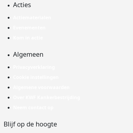
Acties
Actiematerialen
Evenementen
Kom in actie
Algemeen
Privacyverklaring
Cookie instellingen
Algemene voorwaarden
Over KWF Kankerbestrijding
Neem contact op
Blijf op de hoogte