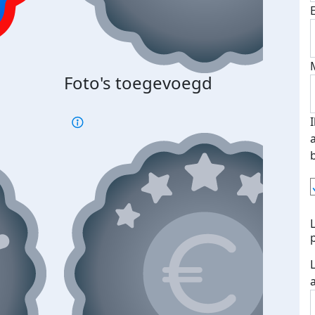
Foto's toegevoegd
€500
verd