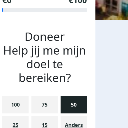
€0
€100
Doneer
Help jij me mijn
doel te
bereiken?
100
75
50
25
15
Anders