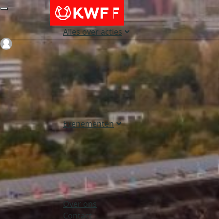
Alles over acties
Login
Evenementen
Over ons
Contact