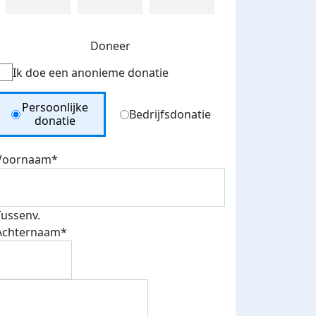
Doneer
Ik doe een anonieme donatie
Donation Type
Persoonlijke
Bedrijfsdonatie
donatie
Voornaam*
Tussenv.
Achternaam*