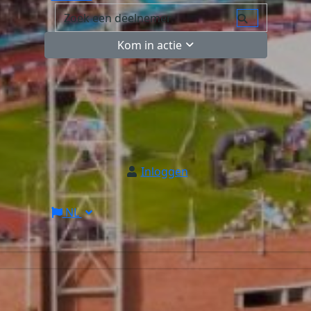
Kom in actie
Inloggen
NL