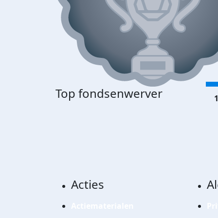
Top fondsenwerver
1
Acties
A
Actiematerialen
Pr