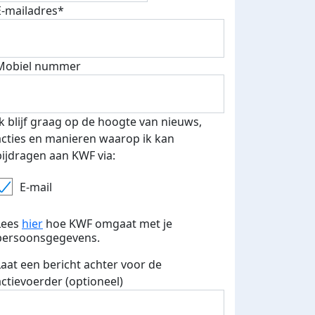
E-mailadres*
Mobiel nummer
 euro opgehaald: t-shirt
E-mails verstuurd
iend
Ik blijf graag op de hoogte van nieuws,
acties en manieren waarop ik kan
bijdragen aan KWF via:
E-mail
Lees
hier
hoe KWF omgaat met je
persoonsgegevens.
Laat een bericht achter voor de
actievoerder (optioneel)