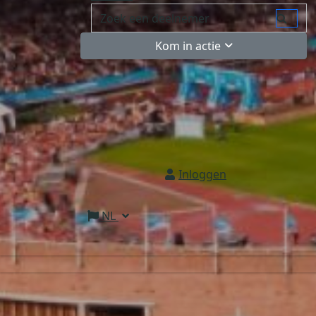
Kom in actie
Inloggen
NL