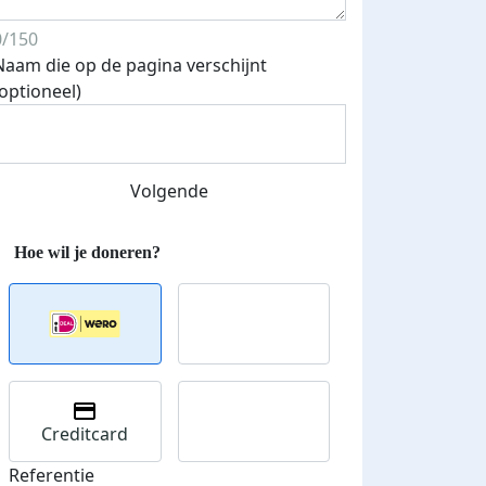
0/150
Naam die op de pagina verschijnt
(optioneel)
Streefbedrag verhoogd
Volgende
Creditcard
Referentie