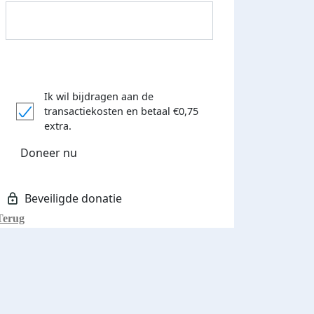
Ik wil bijdragen aan de
transactiekosten
en betaal €0,75
extra.
Donateurs bedankt
Doneer nu
Terug