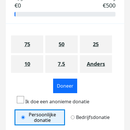
€0
€500
75
50
25
10
7.5
Anders
Doneer
Ik doe een anonieme donatie
Persoonlijke
Bedrijfsdonatie
donatie