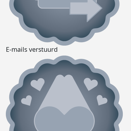
E-mails verstuurd