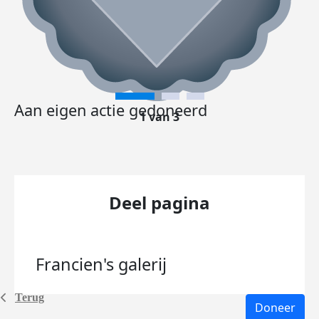
Aan eigen actie gedoneerd
1 van 3
Deel pagina
Francien's
galerij
Terug
Doneer