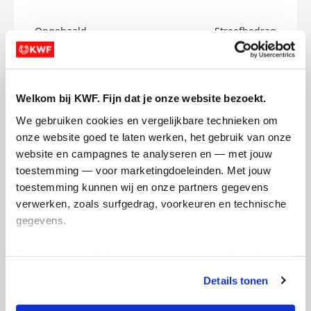
Opgehaald
Streefbedrag
€0
€500
Doneer
Welkom bij KWF. Fijn dat je onze website bezoekt.
We gebruiken cookies en vergelijkbare technieken om 
Francien's badges
onze website goed te laten werken, het gebruik van onze 
website en campagnes te analyseren en — met jouw 
toestemming — voor marketingdoeleinden. Met jouw 
toestemming kunnen wij en onze partners gegevens 
verwerken, zoals surfgedrag, voorkeuren en technische 
gegevens.
Deze gegevens helpen ons om campagnes te meten, 
prestaties te verbeteren en relevante KWF-content te 
Details tonen
tonen. Je kunt je toestemming op elk moment wijzigen of 
intrekken via Cookie instellingen onderaan de pagina. De 