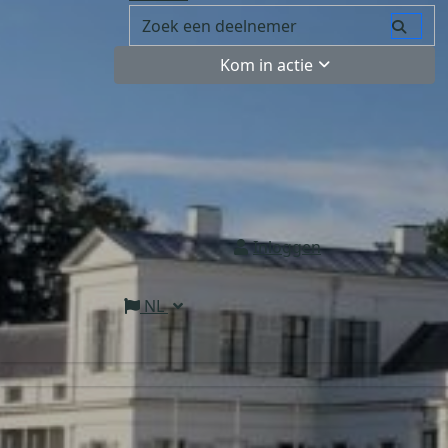
Kom in actie
Inloggen
NL