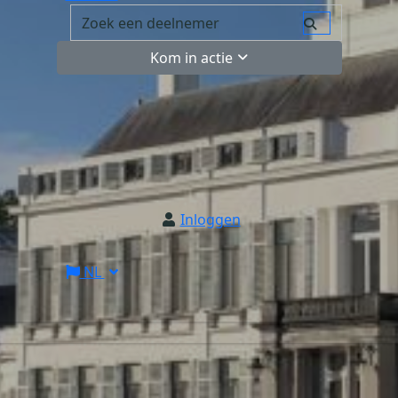
Kom in actie
Inloggen
NL