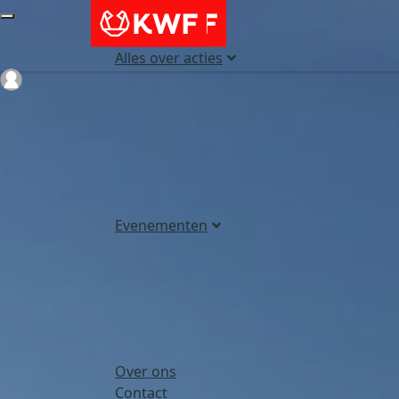
Alles over acties
Login
Evenementen
Over ons
Contact