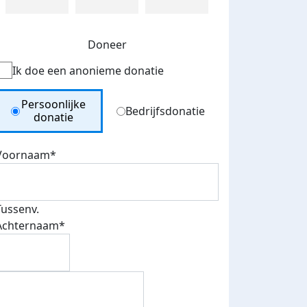
Doneer
Ik doe een anonieme donatie
Donation Type
Persoonlijke
Bedrijfsdonatie
donatie
Voornaam*
Tussenv.
Achternaam*