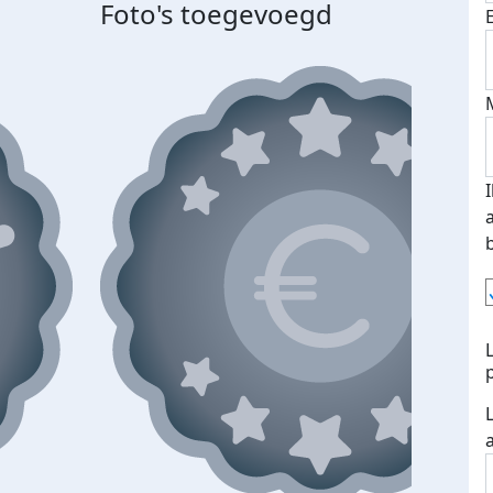
Foto's toegevoegd
Top 