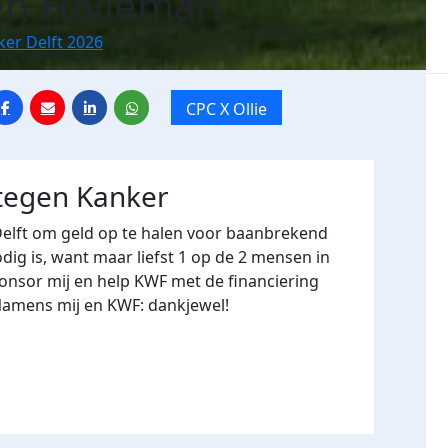
en Holleman
ker Delft 2026
CPC X Ollie
 tegen Kanker
Delft om geld op te halen voor baanbrekend
ig is, want maar liefst 1 op de 2 mensen in
onsor mij en help KWF met de financiering
Namens mij en KWF: dankjewel!