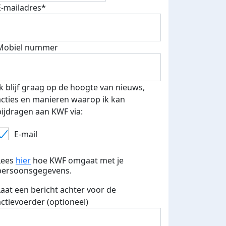
fondsenwerver
E-mails verstuurd
E-mailadres*
Mobiel nummer
Ik blijf graag op de hoogte van nieuws,
acties en manieren waarop ik kan
bijdragen aan KWF via:
E-mail
Lees
hier
hoe KWF omgaat met je
persoonsgegevens.
Laat een bericht achter voor de
actievoerder (optioneel)