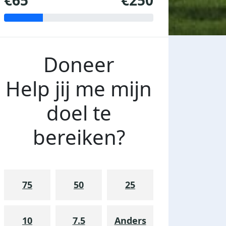
€65
€250
Doneer
Help jij me mijn
doel te
bereiken?
75
50
25
10
7.5
Anders