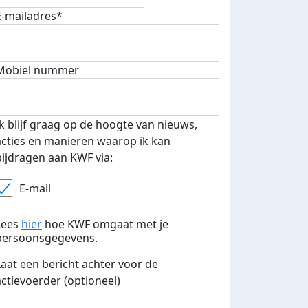
E-mailadres*
Mobiel nummer
Ik blijf graag op de hoogte van nieuws,
acties en manieren waarop ik kan
bijdragen aan KWF via:
E-mail
Lees
hier
hoe KWF omgaat met je
persoonsgegevens.
Laat een bericht achter voor de
actievoerder (optioneel)