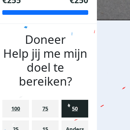
€255
€250
Doneer
Help jij me mijn
doel te
bereiken?
100
75
50
25
15
Anders