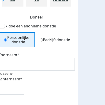
Doneer
Ik doe een anonieme donatie
Donation Type
Persoonlijke
Bedrijfsdonatie
donatie
Voornaam*
Tussenv.
Achternaam*