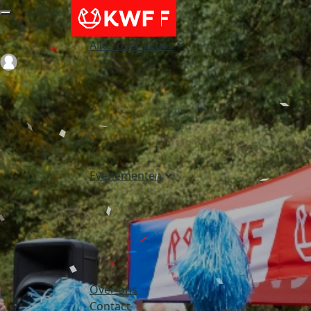
Alles over acties
Login
Evenementen
Over ons
Contact