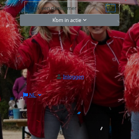
Kom in actie
Inloggen
NL