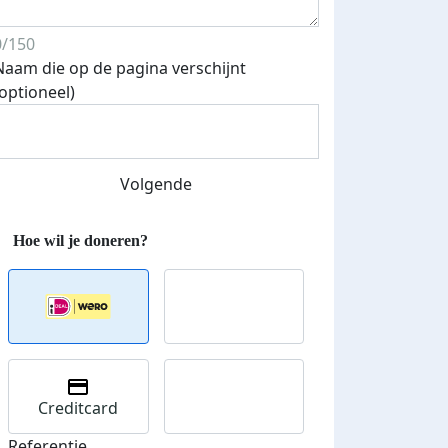
teurs
nkt
0/150
Naam die op de pagina verschijnt
(optioneel)
Volgende
Creditcard
Referentie