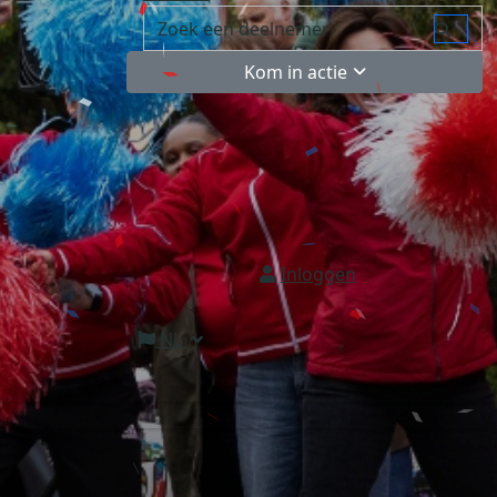
Kom in actie
Inloggen
NL