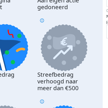
gina
Aan eigen actie
Dona
t
gedoneerd
beda
edrag
Streefbedrag
d
verhoogd naar
meer dan €500