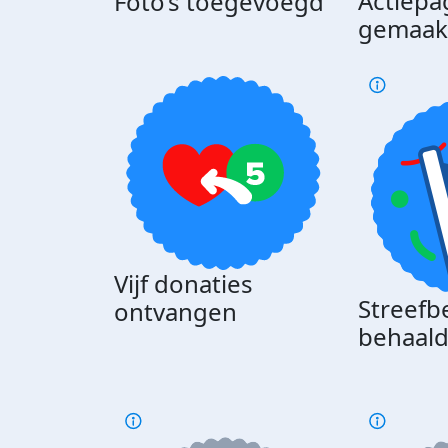
Actiepa
Foto’s toegevoegd
gemaak
Vijf donaties
Streefb
ontvangen
behaal