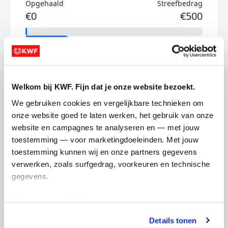
Opgehaald
Streefbedrag
€0
€500
Doneer
Francis's badges
Welkom bij KWF. Fijn dat je onze website bezoekt.
We gebruiken cookies en vergelijkbare technieken om 
onze website goed te laten werken, het gebruik van onze 
website en campagnes te analyseren en — met jouw 
toestemming — voor marketingdoeleinden. Met jouw 
toestemming kunnen wij en onze partners gegevens 
verwerken, zoals surfgedrag, voorkeuren en technische 
gegevens.
Deze gegevens helpen ons om campagnes te meten, 
prestaties te verbeteren en relevante KWF-content te 
Details tonen
tonen. Je kunt je toestemming op elk moment wijzigen of 