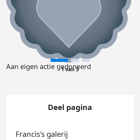
Aan eigen actie gedoneerd
1 van 3
Deel pagina
Francis's
galerij