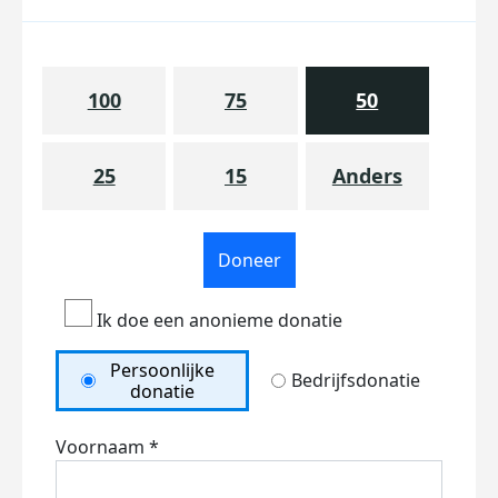
100
75
50
25
15
Anders
Doneer
Ik doe een anonieme donatie
Persoonlijke
Bedrijfsdonatie
donatie
Voornaam *