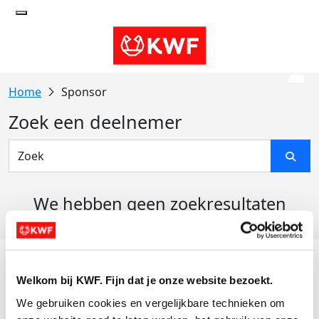
Sponsor
Zoek een deelnemer
We hebben geen zoekresultaten
gevonden
Acties
Welkom bij KWF. Fijn dat je onze website bezoekt.
Actiematerialen
We gebruiken cookies en vergelijkbare technieken om 
Evenementen