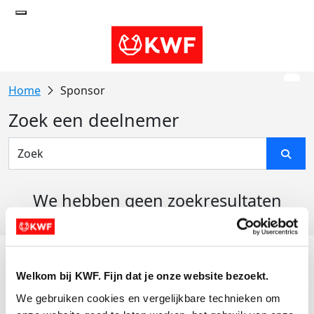
Sponsor
Zoek een deelnemer
We hebben geen zoekresultaten
gevonden
Acties
Welkom bij KWF. Fijn dat je onze website bezoekt.
Actiematerialen
We gebruiken cookies en vergelijkbare technieken om 
Evenementen