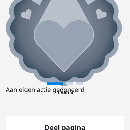
Aan eigen actie gedoneerd
1 van 3
Deel pagina