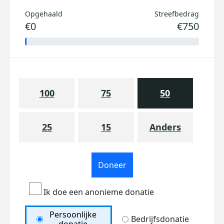
Opgehaald
Streefbedrag
€0
€750
100
75
50
25
15
Anders
Doneer
Ik doe een anonieme donatie
Persoonlijke
Bedrijfsdonatie
donatie