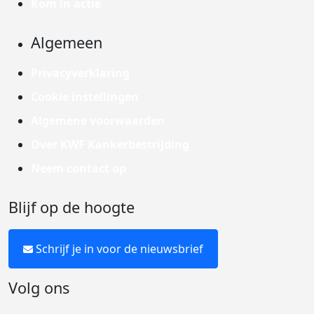
Kom in actie
Algemeen
Privacyverklaring
Cookie instellingen
Algemene voorwaarden
Over KWF Kankerbestrijding
Neem contact op
Blijf op de hoogte
Schrijf je in voor de nieuwsbrief
Volg ons