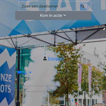
Kom in actie
Inloggen
NL