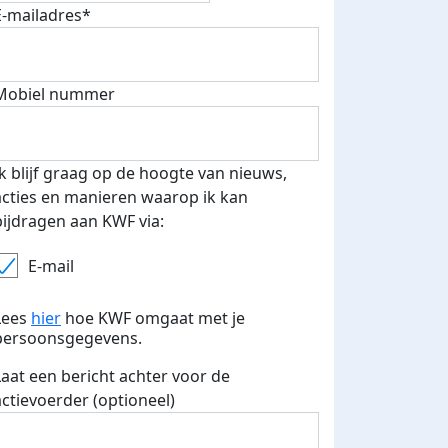
E-mailadres*
500 euro aan donaties ontvang
E-mails verstuurd
 speciale KWF t-shirt!
Mobiel nummer
Ik blijf graag op de hoogte van nieuws,
acties en manieren waarop ik kan
bijdragen aan KWF via:
E-mail
Lees
hier
hoe KWF omgaat met je
persoonsgegevens.
Laat een bericht achter voor de
actievoerder (optioneel)