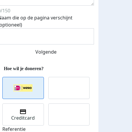
0/150
Naam die op de pagina verschijnt
(optioneel)
Streefbedrag verhoogd
Volgende
Creditcard
Referentie