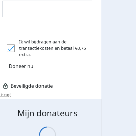
Ik wil bijdragen aan de
Donateurs bedankt
transactiekosten
en betaal €0,75
extra.
Doneer nu
Terug
Mijn donateurs