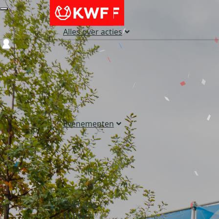
Alles over acties
Login
Evenementen
Over ons
Contact