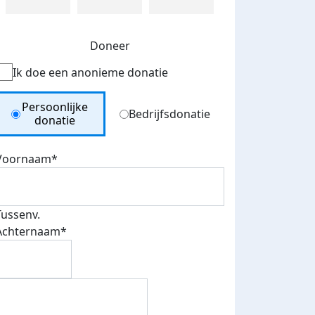
Doneer
Ik doe een anonieme donatie
Donation Type
Persoonlijke
Bedrijfsdonatie
donatie
Voornaam*
Tussenv.
Achternaam*