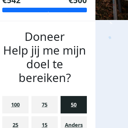
€542
€500
Doneer
Help jij me mijn
doel te
bereiken?
100
75
50
25
15
Anders