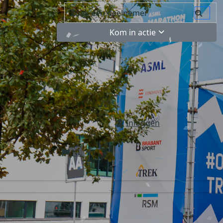
Kom in actie
Inloggen
NL