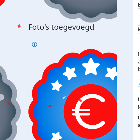
Bij 
Foto's toegevoegd
je je