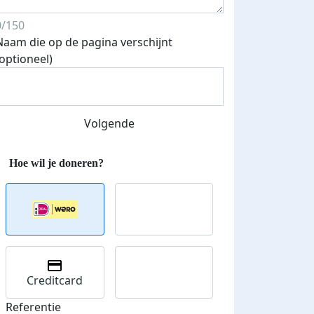
0/150
Naam die op de pagina verschijnt
(optioneel)
Streefbedrag verhoogd
Volgende
Creditcard
Referentie