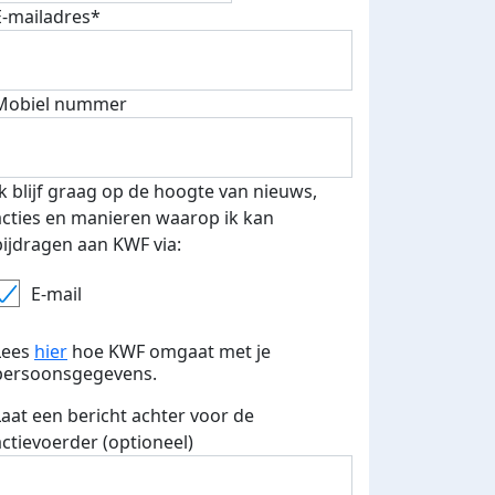
E-mailadres*
Mobiel nummer
 euro opgehaald: t-shirt
E-mails verstuurd
iend
Ik blijf graag op de hoogte van nieuws,
acties en manieren waarop ik kan
bijdragen aan KWF via:
E-mail
Lees
hier
hoe KWF omgaat met je
persoonsgegevens.
Laat een bericht achter voor de
actievoerder (optioneel)