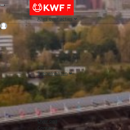
Alles over acties
Login
Evenementen
Over ons
Contact