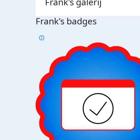
Frank's
galerij
Frank's badges