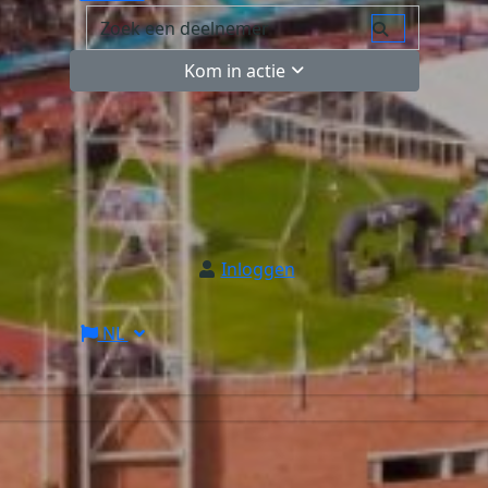
Kom in actie
Inloggen
NL