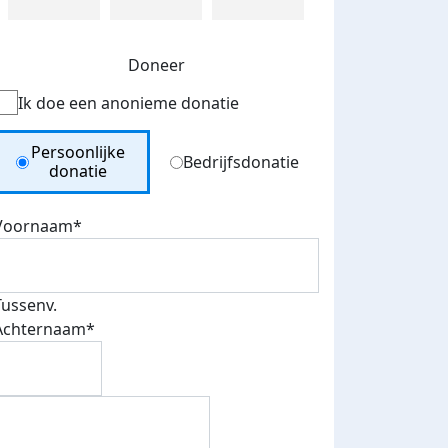
Doneer
Ik doe een anonieme donatie
Donation Type
Persoonlijke
Bedrijfsdonatie
donatie
Voornaam*
Tussenv.
Achternaam*