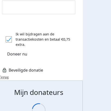
Ik wil bijdragen aan de
transactiekosten
en betaal €0,75
Donateurs bedankt
extra.
Doneer nu
Terug
Mijn donateurs