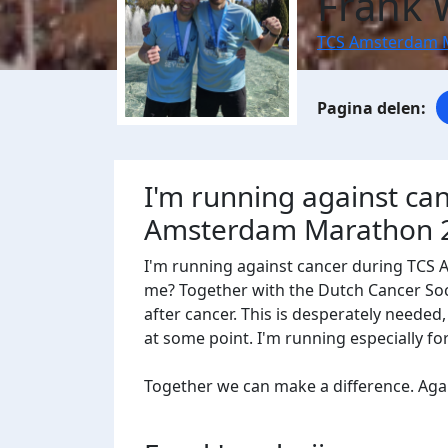
Frank
TCS Amsterdam 
I'm running against ca
Amsterdam Marathon 
I'm running against cancer during TCS
me? Together with the Dutch Cancer Socie
after cancer. This is desperately needed
at some point. I'm running especially f
Together we can make a difference. Agains