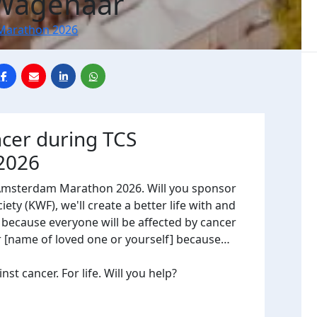
 Wagenaar
Marathon 2026
ncer during TCS
2026
 Amsterdam Marathon 2026. Will you sponsor
ty (KWF), we'll create a better life with and
, because everyone will be affected by cancer
or [name of loved one or yourself] because…
t cancer. For life. Will you help?