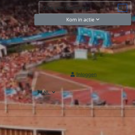
Kom in actie
Inloggen
NL