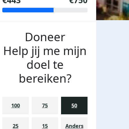
€443
€750
Doneer
Help jij me mijn
doel te
bereiken?
100
75
50
25
15
Anders