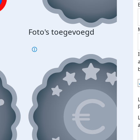
Foto's toegevoegd
€500
verd