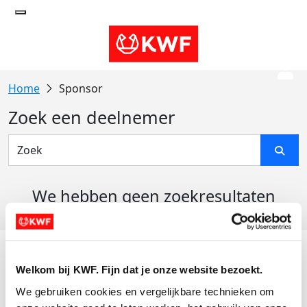
Sponsor
Zoek een deelnemer
We hebben geen zoekresultaten
gevonden
Acties
Welkom bij KWF. Fijn dat je onze website bezoekt.
Actiematerialen
We gebruiken cookies en vergelijkbare technieken om 
Evenementen