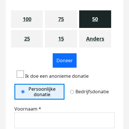
100
75
50
25
15
Anders
Doneer
Ik doe een anonieme donatie
Persoonlijke
Bedrijfsdonatie
donatie
Voornaam *