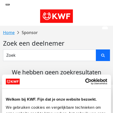
Sponsor
Zoek een deelnemer
We hebben geen zoekresultaten
gevonden
Acties
Welkom bij KWF. Fijn dat je onze website bezoekt.
Actiematerialen
We gebruiken cookies en vergelijkbare technieken om 
Evenementen