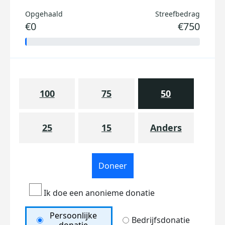
Opgehaald
Streefbedrag
€0
€750
100
75
50
25
15
Anders
Doneer
Ik doe een anonieme donatie
Persoonlijke
Bedrijfsdonatie
donatie