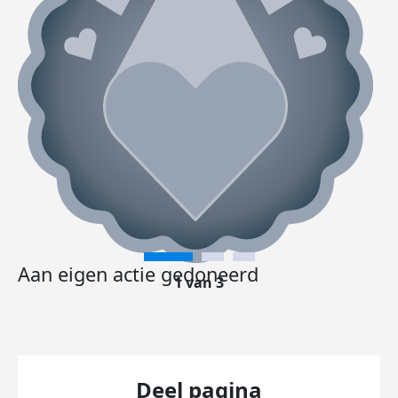
Aan eigen actie gedoneerd
1 van 3
Deel pagina