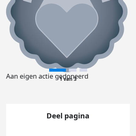
Aan eigen actie gedoneerd
1 van 3
Deel pagina