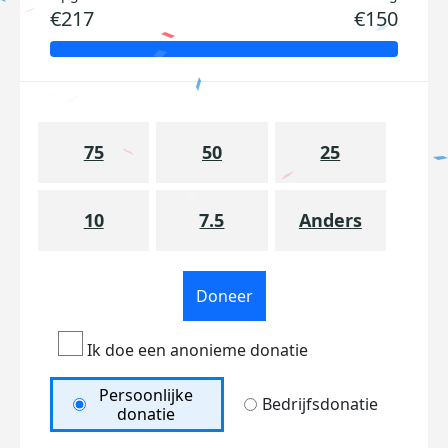
€217
€150
75
50
25
10
7.5
Anders
Doneer
Ik doe een anonieme donatie
Persoonlijke
Bedrijfsdonatie
donatie