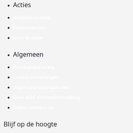
Acties
Actiematerialen
Evenementen
Kom in actie
Algemeen
Privacyverklaring
Cookie instellingen
Algemene voorwaarden
Over KWF Kankerbestrijding
Neem contact op
Blijf op de hoogte