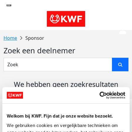
Sponsor
Zoek een deelnemer
We hebben geen zoekresultaten
gevonden
Acties
Welkom bij KWF. Fijn dat je onze website bezoekt.
Actiematerialen
We gebruiken cookies en vergelijkbare technieken om 
Evenementen