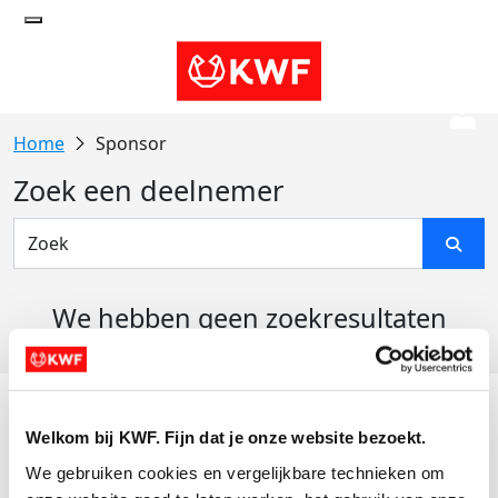
Sponsor
Zoek een deelnemer
We hebben geen zoekresultaten
gevonden
Acties
Welkom bij KWF. Fijn dat je onze website bezoekt.
Actiematerialen
We gebruiken cookies en vergelijkbare technieken om 
Evenementen