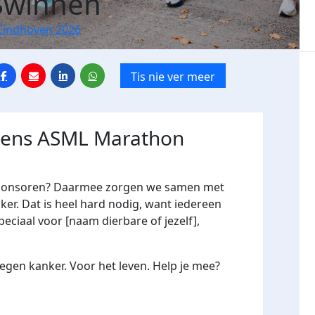
Swinnen
Eindhoven 2026
Tis nie ver meer
jdens ASML Marathon
me sponsoren? Daarmee zorgen we samen met
er. Dat is heel hard nodig, want iedereen
peciaal voor [naam dierbare of jezelf],
gen kanker. Voor het leven. Help je mee?