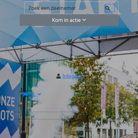
Kom in actie
Inloggen
NL