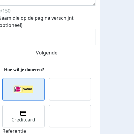
0/150
Naam die op de pagina verschijnt
(optioneel)
Streefbedrag verhoogd
Volgende
Creditcard
Referentie