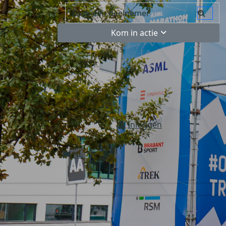
Kom in actie
Inloggen
NL