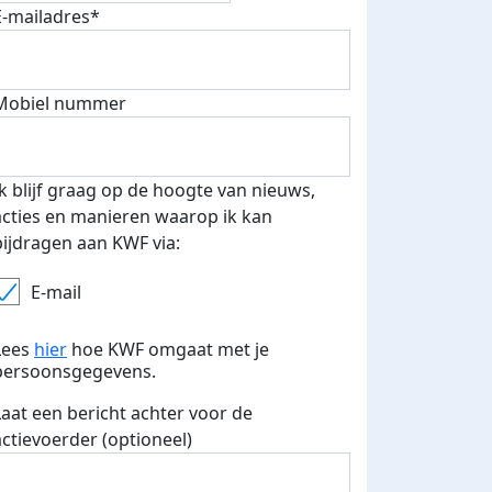
E-mailadres*
500 euro aan donaties ontvang
Mobiel nummer
E-mails verstuurd
 speciale KWF t-shirt!
Ik blijf graag op de hoogte van nieuws,
acties en manieren waarop ik kan
bijdragen aan KWF via:
E-mail
Lees
hier
hoe KWF omgaat met je
persoonsgegevens.
Laat een bericht achter voor de
actievoerder (optioneel)