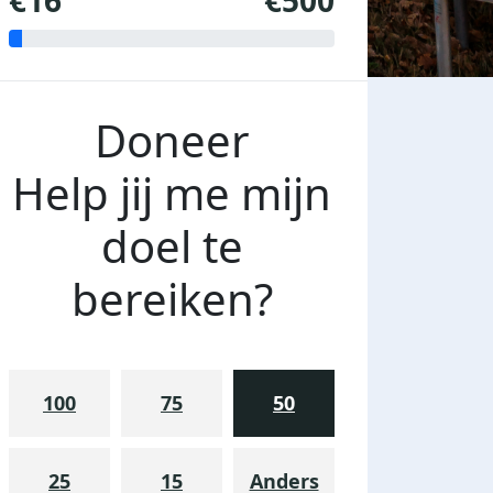
€16
€500
Doneer
Help jij me mijn
doel te
bereiken?
100
75
50
25
15
Anders