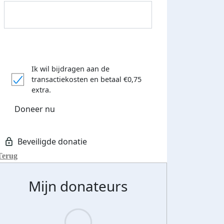
Ik wil bijdragen aan de
transactiekosten
en betaal €0,75
Donateurs bedankt
extra.
Doneer nu
Terug
Mijn donateurs