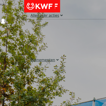
Alles over acties
Login
Evenementen
Over ons
Contact