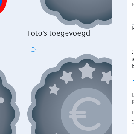
Bij 
Foto's toegevoegd
je je