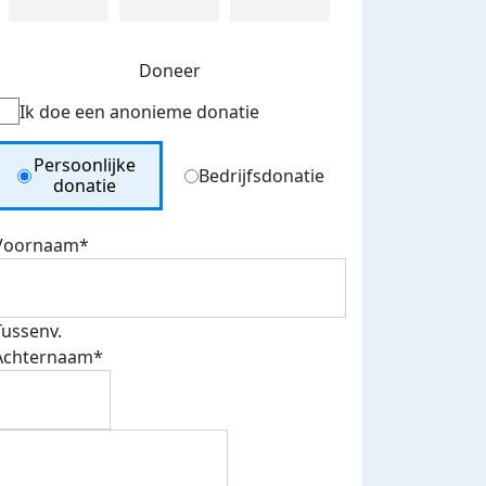
Doneer
Ik doe een anonieme donatie
Donation Type
Persoonlijke
Bedrijfsdonatie
donatie
Voornaam*
Tussenv.
Achternaam*