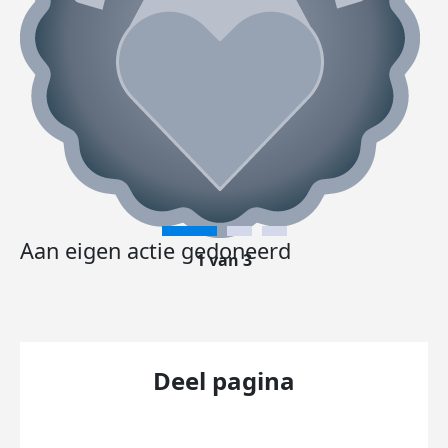
Aan eigen actie gedoneerd
1 van 3
Deel pagina