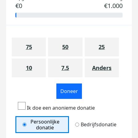
€0
€1.000
75
50
25
10
7.5
Anders
Doneer
Ik doe een anonieme donatie
Persoonlijke
Bedrijfsdonatie
donatie