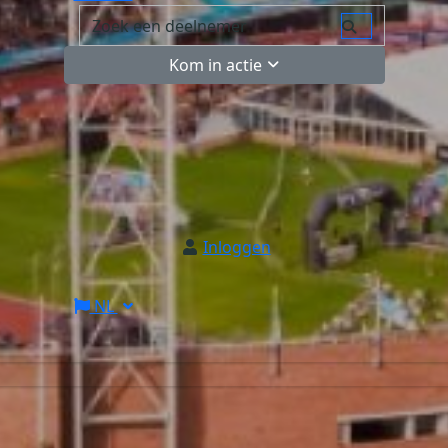
Kom in actie
Inloggen
NL