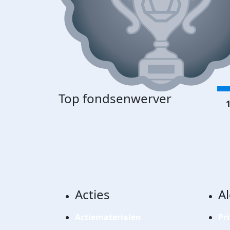
Top fondsenwerver
1
Acties
A
Actiematerialen
Pr