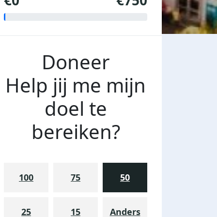
€0
€750
Doneer
Help jij me mijn
doel te
bereiken?
100
75
50
25
15
Anders