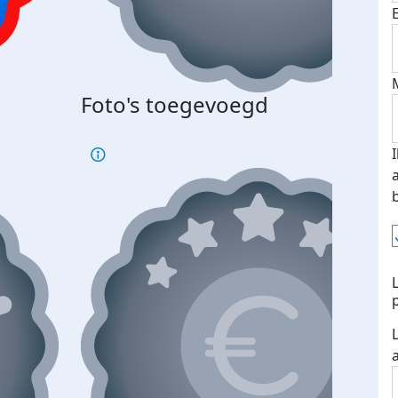
Foto's toegevoegd
€500
verd