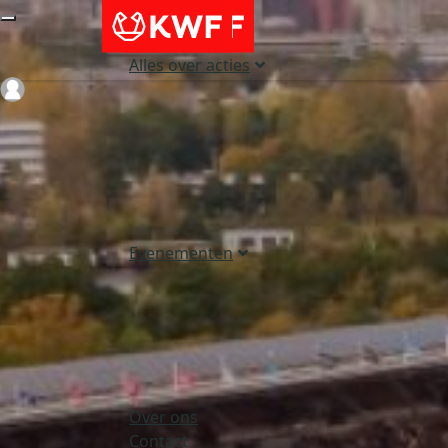
Alles over acties
Login
Evenementen
Over ons
Contact