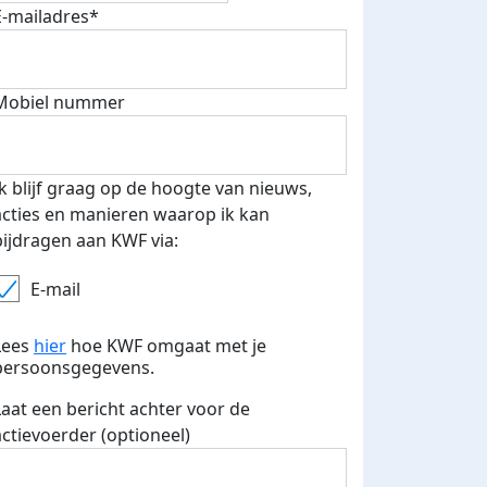
E-mailadres*
Mobiel nummer
 euro opgehaald: t-shirt
E-mails verstuurd
iend
Ik blijf graag op de hoogte van nieuws,
acties en manieren waarop ik kan
bijdragen aan KWF via:
E-mail
Lees
hier
hoe KWF omgaat met je
persoonsgegevens.
Laat een bericht achter voor de
actievoerder (optioneel)