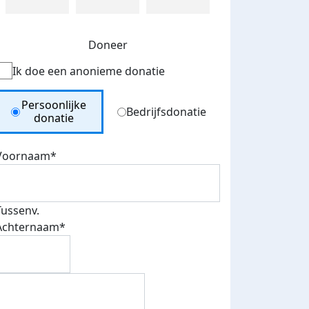
Doneer
Ik doe een anonieme donatie
Donation Type
Persoonlijke
Bedrijfsdonatie
donatie
Voornaam*
Tussenv.
Achternaam*