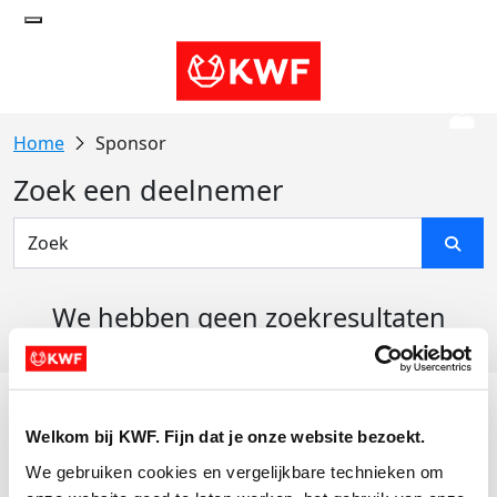
Sponsor
Zoek een deelnemer
We hebben geen zoekresultaten
gevonden
Acties
Welkom bij KWF. Fijn dat je onze website bezoekt.
Actiematerialen
We gebruiken cookies en vergelijkbare technieken om 
Evenementen