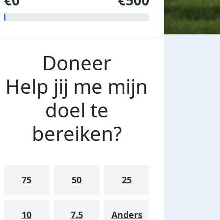
€0
€500
Doneer
Help jij me mijn
doel te
bereiken?
75
50
25
10
7.5
Anders