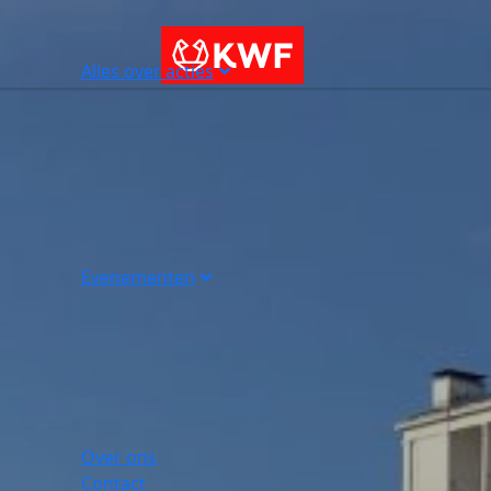
Alles over acties
Evenementen
Over ons
Contact