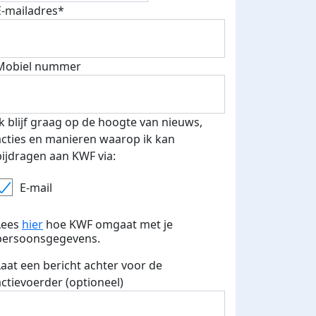
E-mailadres*
fondsenwerver
E-mails verstuurd
Mobiel nummer
Ik blijf graag op de hoogte van nieuws,
acties en manieren waarop ik kan
bijdragen aan KWF via:
E-mail
Lees
hier
hoe KWF omgaat met je
persoonsgegevens.
Laat een bericht achter voor de
actievoerder (optioneel)