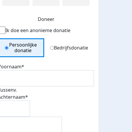
Doneer
Ik doe een anonieme donatie
Donation Type
Persoonlijke
Bedrijfsdonatie
donatie
Voornaam*
Tussenv.
Achternaam*