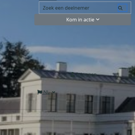
Kom in actie
Inloggen
NL