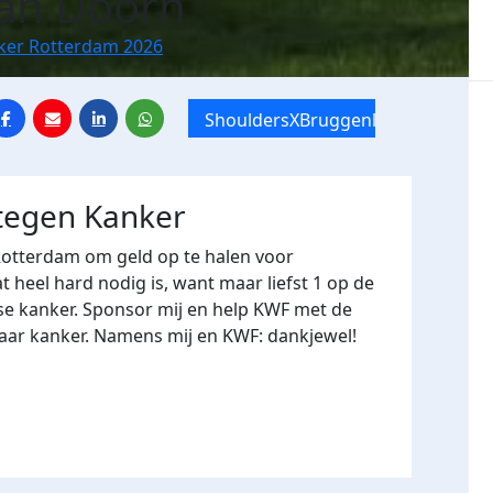
Van Doorn
nker Rotterdam 2026
ShouldersXBruggenloop
 tegen Kanker
Rotterdam om geld op te halen voor
heel hard nodig is, want maar liefst 1 op de
se kanker. Sponsor mij en help KWF met de
naar kanker. Namens mij en KWF: dankjewel!