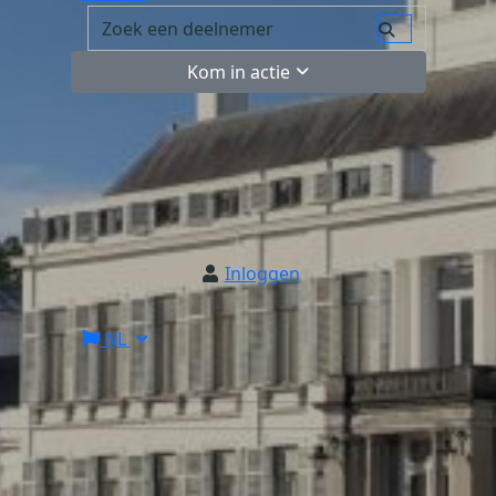
Kom in actie
Inloggen
NL