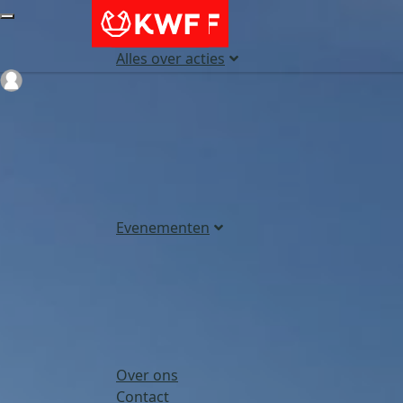
Alles over acties
Login
Evenementen
Over ons
Contact