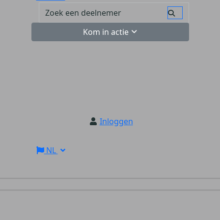
Kom in actie
Inloggen
NL