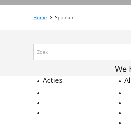
Sponsor
We 
Acties
A
Actiematerialen
Pr
Evenementen
Co
Kom in actie
Al
Ov