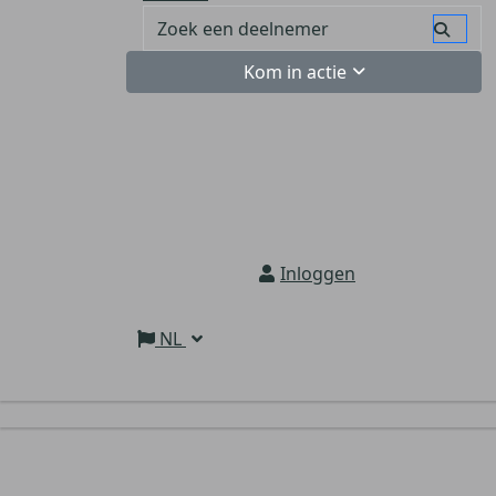
Kom in actie
Inloggen
NL