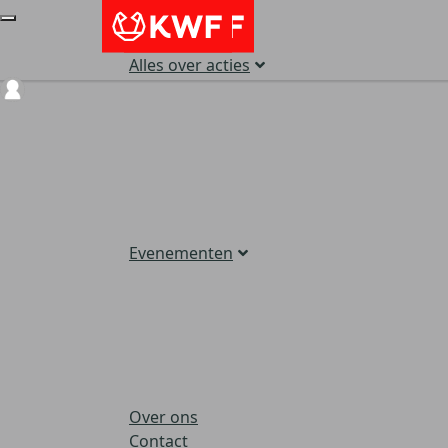
Alles over acties
Login
Evenementen
Over ons
Contact