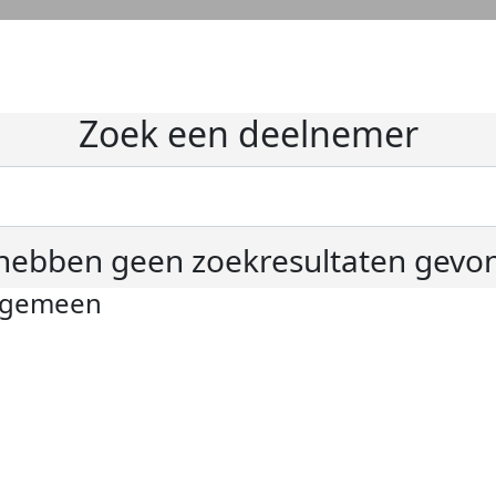
Zoek een deelnemer
hebben geen zoekresultaten gevo
lgemeen
ivacyverklaring
okie instellingen
gemene voorwaarden
er KWF Kankerbestrijding