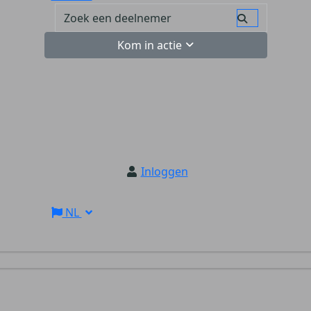
Kom in actie
Inloggen
NL