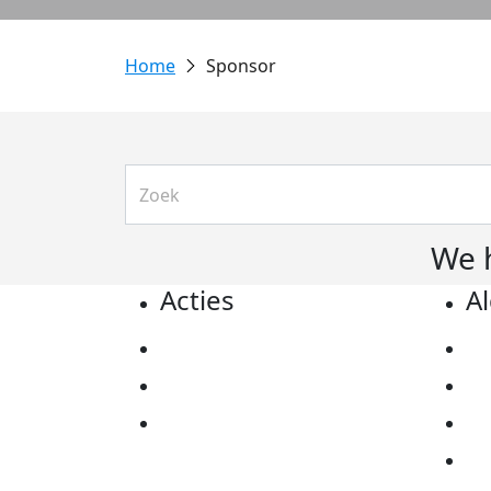
Sponsor
We 
Acties
A
Actiematerialen
Pr
Evenementen
Co
Kom in actie
Al
Ov