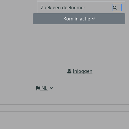
Kom in actie
Inloggen
NL