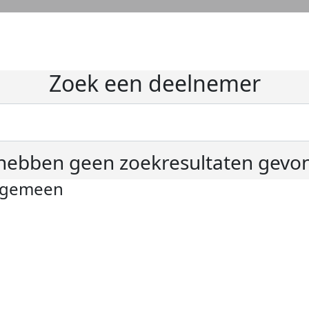
Zoek een deelnemer
hebben geen zoekresultaten gevo
lgemeen
ivacyverklaring
okie instellingen
gemene voorwaarden
er KWF Kankerbestrijding