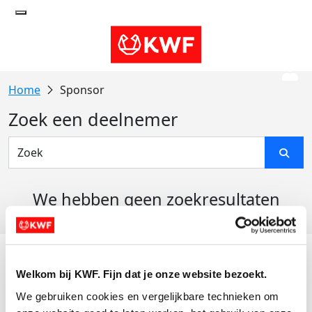
Sponsor
Zoek een deelnemer
We hebben geen zoekresultaten
gevonden
Acties
Welkom bij KWF. Fijn dat je onze website bezoekt.
Actiematerialen
We gebruiken cookies en vergelijkbare technieken om 
Evenementen