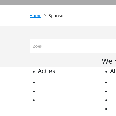
Sponsor
We 
Acties
A
Actiematerialen
Pr
Evenementen
Co
Kom in actie
Al
Ov