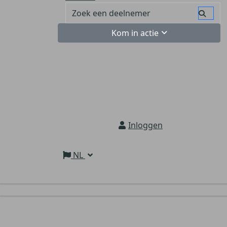
Kom in actie
Inloggen
NL