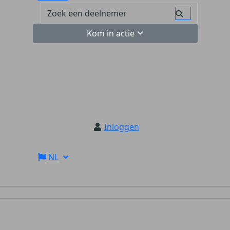
Kom in actie
Inloggen
NL