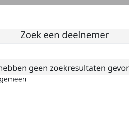
Zoek een deelnemer
hebben geen zoekresultaten gevo
lgemeen
ivacyverklaring
okie instellingen
gemene voorwaarden
er KWF Kankerbestrijding