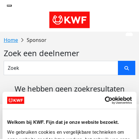
Sponsor
Zoek een deelnemer
We hebben geen zoekresultaten
gevonden
Acties
Welkom bij KWF. Fijn dat je onze website bezoekt.
Actiematerialen
We gebruiken cookies en vergelijkbare technieken om 
Evenementen