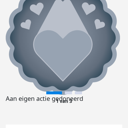
Aan eigen actie gedoneerd
1 van 3