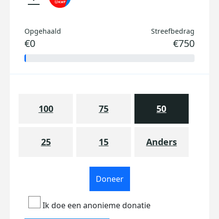
Opgehaald
Streefbedrag
€0
€750
100
75
50
25
15
Anders
Doneer
Ik doe een anonieme donatie