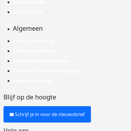
Evenementen
Kom in actie
Algemeen
Privacyverklaring
Cookie instellingen
Algemene voorwaarden
Over KWF Kankerbestrijding
Neem contact op
Blijf op de hoogte
Schrijf je in voor de nieuwsbrief
Volg ons