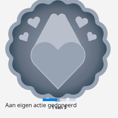
Aan eigen actie gedoneerd
1 van 3