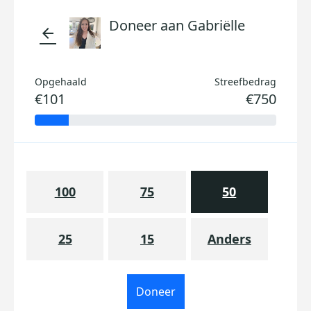
Doneer aan Gabriëlle
arrow_back
Opgehaald
Streefbedrag
€101
€750
100
75
50
25
15
Anders
Doneer