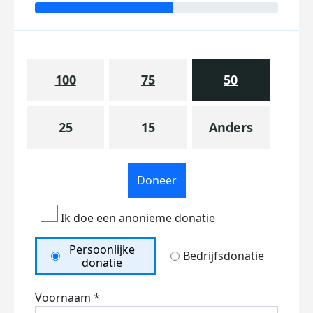
100
75
50
25
15
Anders
Doneer
Ik doe een anonieme donatie
Persoonlijke
Bedrijfsdonatie
donatie
Voornaam *