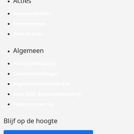
Acties
Actiematerialen
Evenementen
Kom in actie
Algemeen
Privacyverklaring
Cookie instellingen
Algemene voorwaarden
Over KWF Kankerbestrijding
Neem contact op
Blijf op de hoogte