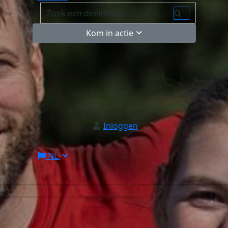
Kom in actie
Inloggen
NL