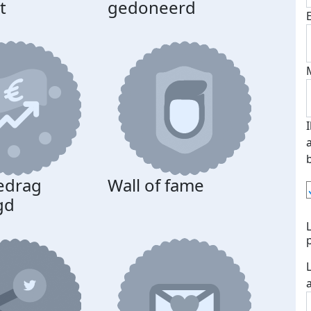
t
gedoneerd
edrag
Wall of fame
gd