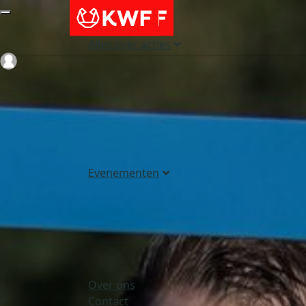
Alles over acties
Login
Evenementen
Over ons
Contact