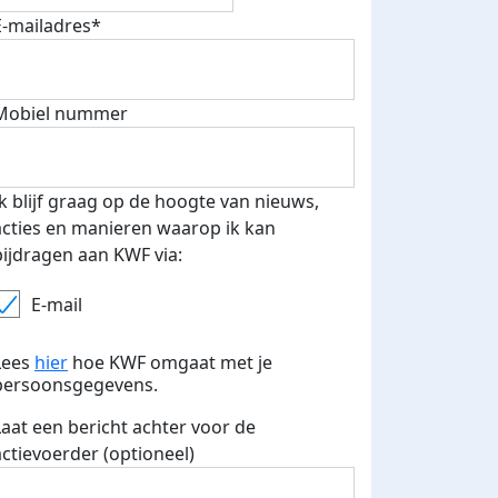
E-mailadres*
Mobiel nummer
Ik blijf graag op de hoogte van nieuws,
acties en manieren waarop ik kan
bijdragen aan KWF via:
E-mail
Lees
hier
hoe KWF omgaat met je
persoonsgegevens.
Laat een bericht achter voor de
actievoerder (optioneel)