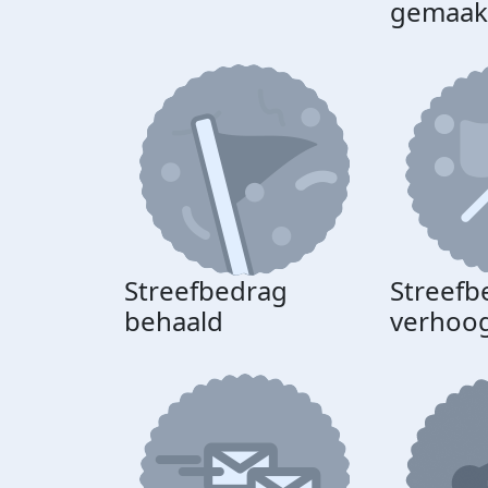
gemaak
Streefbedrag
Streefb
behaald
verhoo