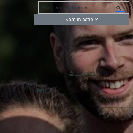
Kom in actie
Inloggen
NL