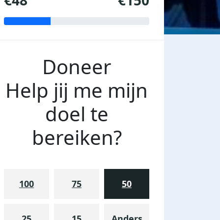
€48
€150
Doneer
Help jij me mijn
doel te
bereiken?
100
75
50
25
15
Anders