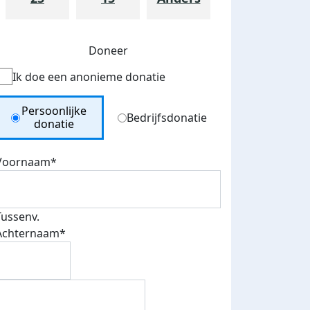
Doneer
Ik doe een anonieme donatie
Donation Type
Persoonlijke
Bedrijfsdonatie
donatie
Voornaam*
Tussenv.
Achternaam*