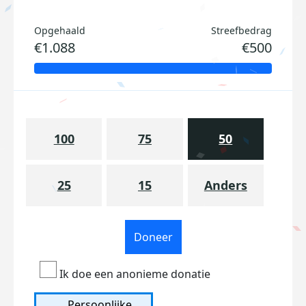
Opgehaald
Streefbedrag
€1.088
€500
100
75
50
25
15
Anders
Doneer
Ik doe een anonieme donatie
Persoonlijke