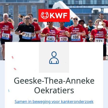
Geeske-Thea-Anneke
Oekratiers
Samen in beweging voor kankeronderzoek