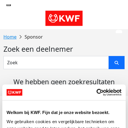
Sponsor
Zoek een deelnemer
We hebben geen zoekresultaten
gevonden
Acties
Welkom bij KWF. Fijn dat je onze website bezoekt.
Actiematerialen
We gebruiken cookies en vergelijkbare technieken om 
Evenementen