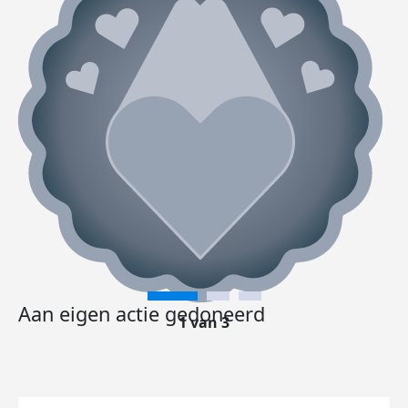
Aan eigen actie gedoneerd
1 van 3