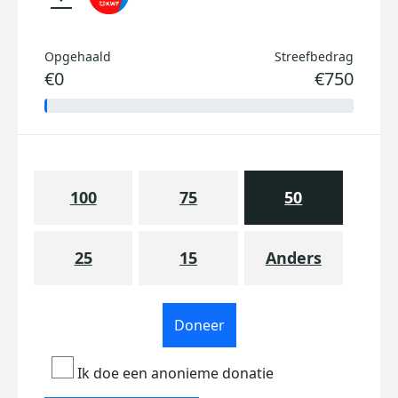
Opgehaald
Streefbedrag
€0
€750
100
75
50
25
15
Anders
Doneer
Ik doe een anonieme donatie