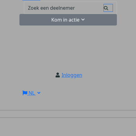
Kom in actie
Inloggen
NL