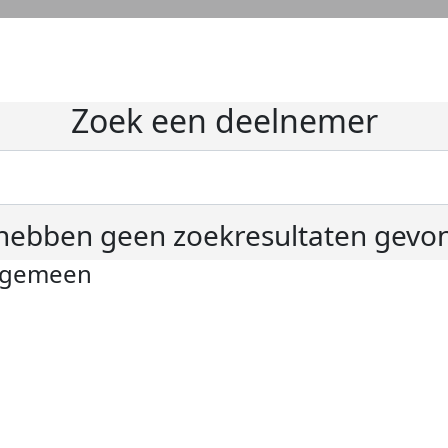
Zoek een deelnemer
hebben geen zoekresultaten gevo
lgemeen
ivacyverklaring
okie instellingen
gemene voorwaarden
er KWF Kankerbestrijding