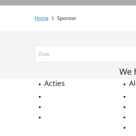
Sponsor
We 
Acties
A
Actiematerialen
Pr
Evenementen
Co
Kom in actie
Al
Ov