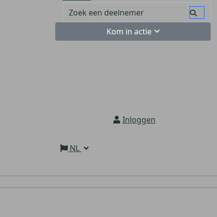
Kom in actie
Inloggen
NL