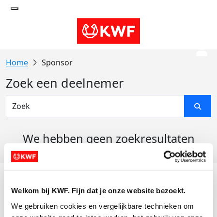
Sponsor
Zoek een deelnemer
We hebben geen zoekresultaten
gevonden
Acties
Welkom bij KWF. Fijn dat je onze website bezoekt.
Actiematerialen
We gebruiken cookies en vergelijkbare technieken om 
Evenementen