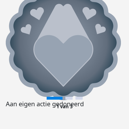
Aan eigen actie gedoneerd
1 van 3