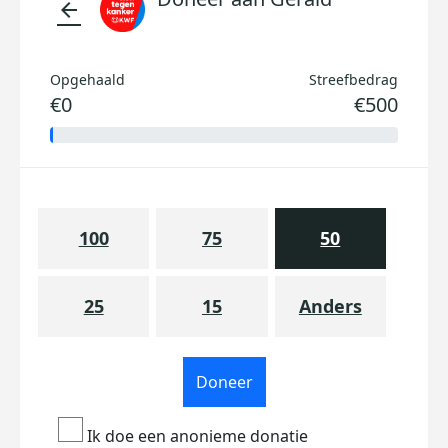
arrow_back
Opgehaald
Streefbedrag
€0
€500
100
75
50
25
15
Anders
Doneer
Ik doe een anonieme donatie