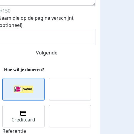
0/150
Naam die op de pagina verschijnt
(optioneel)
Streefbedrag verhoogd
Volgende
Creditcard
Referentie