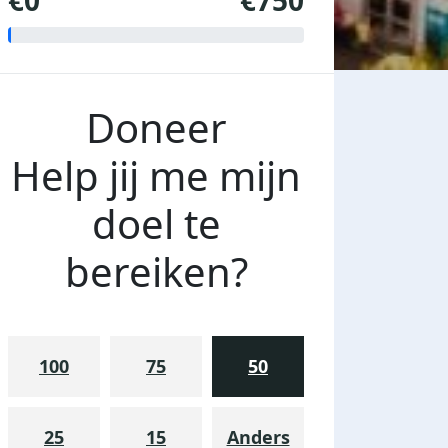
€0
€750
Doneer
Help jij me mijn
doel te
bereiken?
100
75
50
25
15
Anders