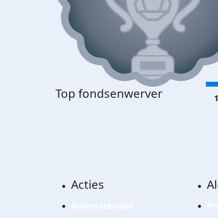
Top fondsenwerver
1
Acties
A
Actiematerialen
Pr