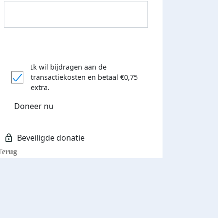
Ik wil bijdragen aan de
transactiekosten
en betaal €0,75
extra.
Donateurs bedankt
Doneer nu
Terug