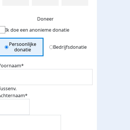
Doneer
Ik doe een anonieme donatie
Donation Type
Persoonlijke
Bedrijfsdonatie
donatie
Voornaam*
Tussenv.
Achternaam*