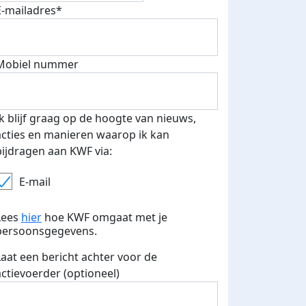
E-mailadres*
Mobiel nummer
 euro opgehaald: t-shirt
E-mails verstuurd
iend
Ik blijf graag op de hoogte van nieuws,
acties en manieren waarop ik kan
bijdragen aan KWF via:
E-mail
Lees
hier
hoe KWF omgaat met je
persoonsgegevens.
Laat een bericht achter voor de
actievoerder (optioneel)