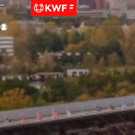
Alles over acties
Login
Evenementen
Over ons
Contact