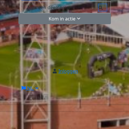
Kom in actie
Inloggen
NL