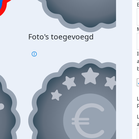
Foto's toegevoegd
€500
verd