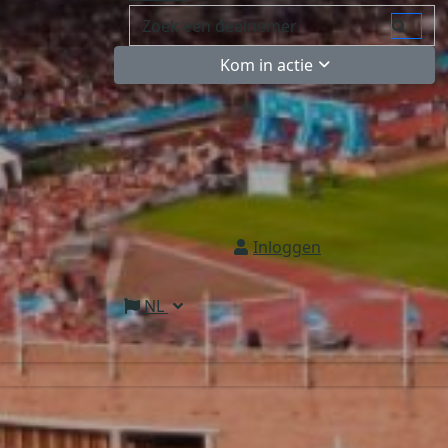
Kom in actie
Inloggen
NL