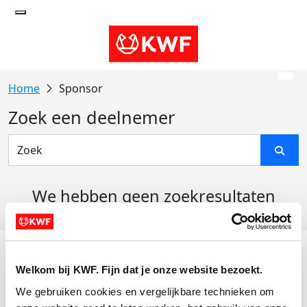
Sponsor
Zoek een deelnemer
We hebben geen zoekresultaten
gevonden
Acties
Welkom bij KWF. Fijn dat je onze website bezoekt.
Actiematerialen
We gebruiken cookies en vergelijkbare technieken om 
Evenementen