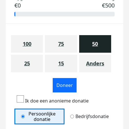
€0
€500
100
75
50
25
15
Anders
Doneer
Ik doe een anonieme donatie
Persoonlijke
Bedrijfsdonatie
donatie