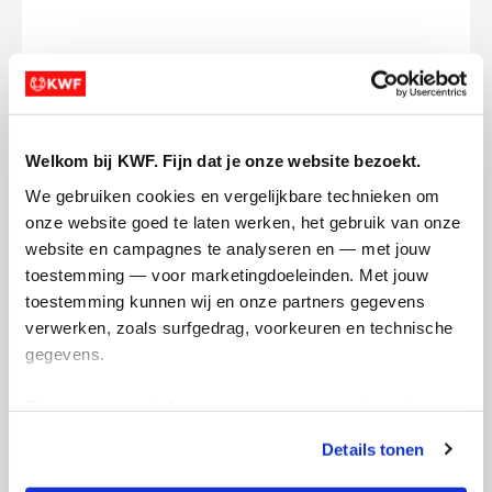
Ik wil bijdragen aan de transactiekosten
en betaal €0.75 extra.
Welkom bij KWF. Fijn dat je onze website bezoekt.
Doneer nu
We gebruiken cookies en vergelijkbare technieken om 
onze website goed te laten werken, het gebruik van onze 
website en campagnes te analyseren en — met jouw 
toestemming — voor marketingdoeleinden. Met jouw 
toestemming kunnen wij en onze partners gegevens 
verwerken, zoals surfgedrag, voorkeuren en technische 
Opgehaald
Streefbedrag
gegevens.
€0
€500
Deze gegevens helpen ons om campagnes te meten, 
Doneer
Word lid van ons team
prestaties te verbeteren en relevante KWF-content te 
Details tonen
tonen. Je kunt je toestemming op elk moment wijzigen of 
intrekken via Cookie instellingen onderaan de pagina. De 