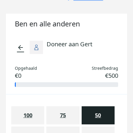
Ben en alle anderen
Doneer aan Gert
arrow_back
Opgehaald
Streefbedrag
€0
€500
100
75
50