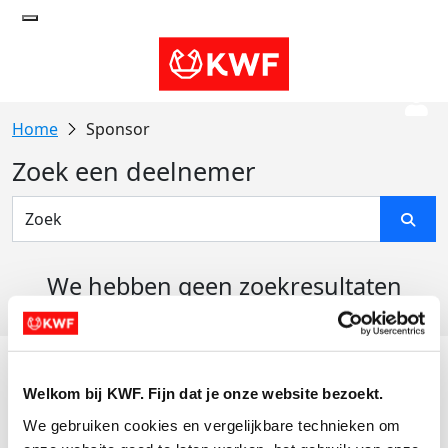
Sponsor
Zoek een deelnemer
We hebben geen zoekresultaten
gevonden
Acties
Welkom bij KWF. Fijn dat je onze website bezoekt.
Actiematerialen
We gebruiken cookies en vergelijkbare technieken om 
Evenementen