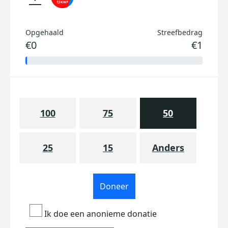
Opgehaald
Streefbedrag
€0
€1
100
75
50
25
15
Anders
Doneer
Ik doe een anonieme donatie