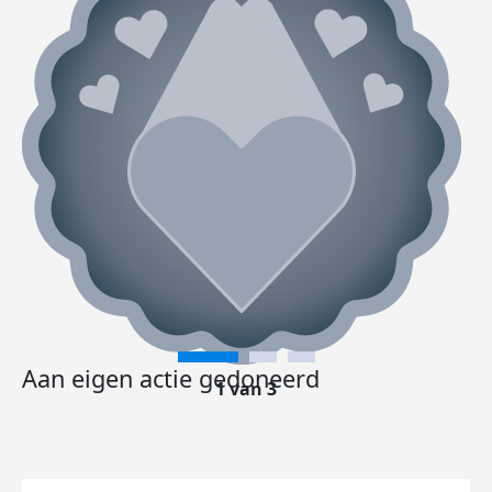
Aan eigen actie gedoneerd
1 van 3