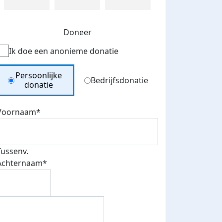
Doneer
Ik doe een anonieme donatie
Donation Type
Persoonlijke
Bedrijfsdonatie
donatie
Voornaam*
Tussenv.
Achternaam*