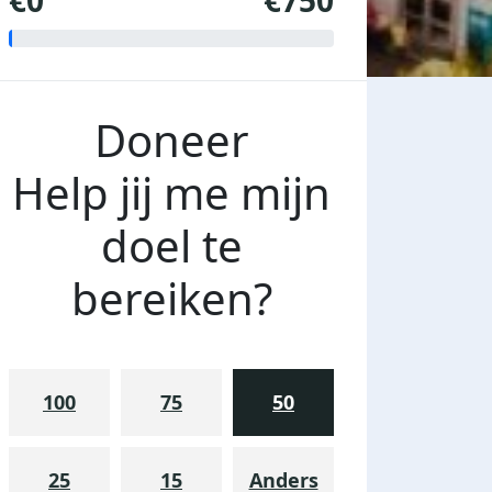
€0
€750
Doneer
Help jij me mijn
doel te
bereiken?
100
75
50
25
15
Anders