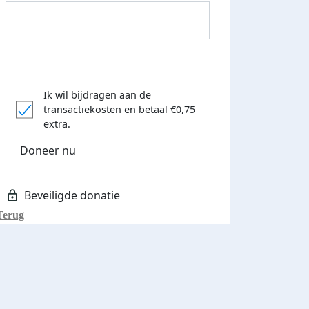
Ik wil bijdragen aan de
transactiekosten
en betaal €0,75
Donateurs bedankt
extra.
Doneer nu
Terug