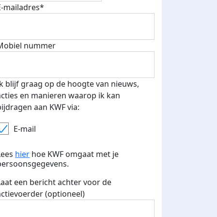
E-mailadres*
Mobiel nummer
 euro opgehaald: t-shirt
E-mails verstuurd
iend
Ik blijf graag op de hoogte van nieuws,
acties en manieren waarop ik kan
bijdragen aan KWF via:
E-mail
Lees
hier
hoe KWF omgaat met je
persoonsgegevens.
Laat een bericht achter voor de
actievoerder (optioneel)