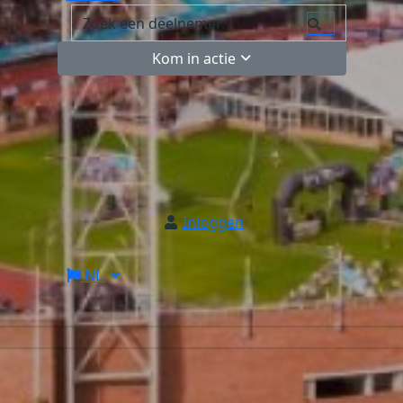
Kom in actie
Inloggen
NL