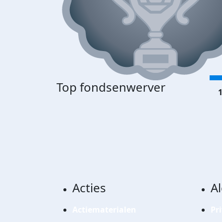
Top fondsenwerver
1
Acties
A
Actiematerialen
Pr