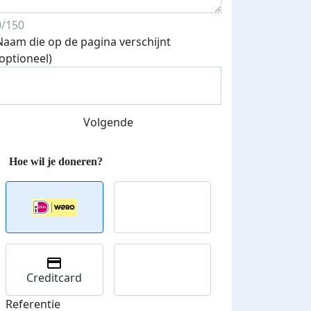
0/150
Naam die op de pagina verschijnt
(optioneel)
Streefbedrag verhoogd
Volgende
Creditcard
Referentie