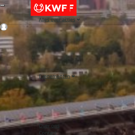
Alles over acties
Login
Evenementen
Over ons
Contact