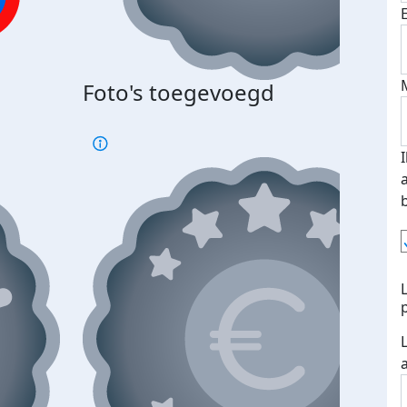
Foto's toegevoegd
€500
verd