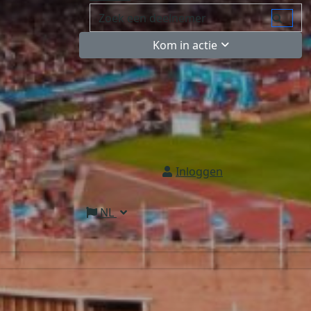
Kom in actie
Inloggen
NL